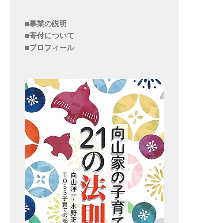
■
事業の説明
■
寄付について
■
プロフィール