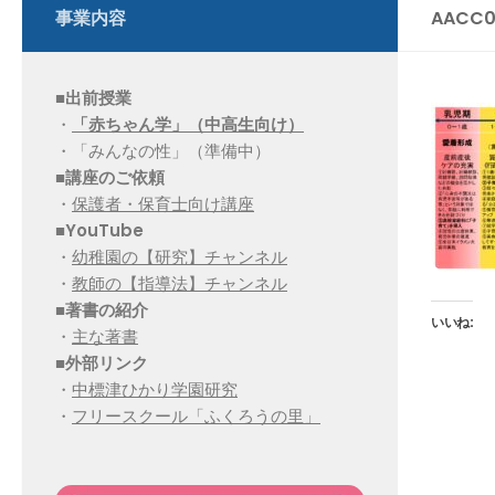
事業内容
AACC0
■出前授業
・
「赤ちゃん学」（中高生向け）
・「みんなの性」（準備中）
■講座のご依頼
・
保護者・保育士向け講座
■YouTube
・
幼稚園の【研究】チャンネル
・
教師の【指導法】チャンネル
■
著書の紹介
いいね:
・
主な著書
■
外部リンク
・
中標津ひかり学園研究
・
フリースクール「ふくろうの里」