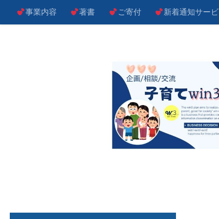
事業内容
著書
ご寄付
新着通知サービ
コンテンツへスキップ
子によし！親によし！世の中によし！