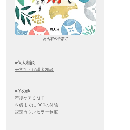
向山家の子育て
■個人相談
子育て・保護者相談
■その他
産後ケアＧＭＴ
６歳までに1000の体験
認定カウンセラー制度