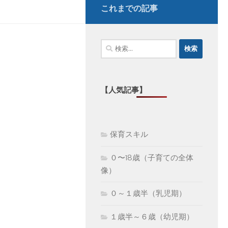
これまでの記事
検
索:
【人気記事】
保育スキル
０〜18歳（子育ての全体
像）
０～１歳半（乳児期）
１歳半～６歳（幼児期）