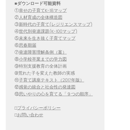
■
ダウンロード可能資料
①
幸せの子育てK-18マップ
②
人材育成の全体構造図
③
新時代の子育て(レジリエンスマップ)
④
世代別発達課題(K-100マップ)
⑤
未来を生き抜く子育てマップ
⑥
思春期届
⑦
発達障害理解条例（案）
⑧
小学校卒業までの学力図
⑨特別支援教育の全体計画
➉荒れた子を変えた教師の実感
⑪
子育て講座テキスト（2017年版）
⑫
感覚の統合と社会性の発達図
⑬
思いやりの心を育てる「９つの順序」
□
プライバシーポリシー
□
お問い合わせ