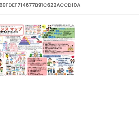
869FDEF714677B91C622ACCD10A