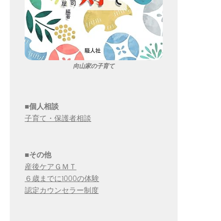
向山家の子育て
■個人相談
子育て・保護者相談
■その他
産後ケアＧＭＴ
６歳までに1000の体験
認定カウンセラー制度