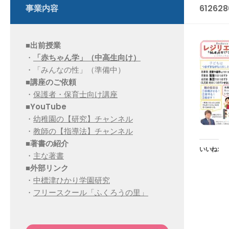
事業内容
61262
■出前授業
・
「赤ちゃん学」（中高生向け）
・「みんなの性」（準備中）
■講座のご依頼
・
保護者・保育士向け講座
■YouTube
・
幼稚園の【研究】チャンネル
・
教師の【指導法】チャンネル
■
著書の紹介
いいね:
・
主な著書
■
外部リンク
・
中標津ひかり学園研究
・
フリースクール「ふくろうの里」