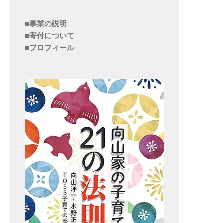
■
事業の説明
■
寄付について
■
プロフィール