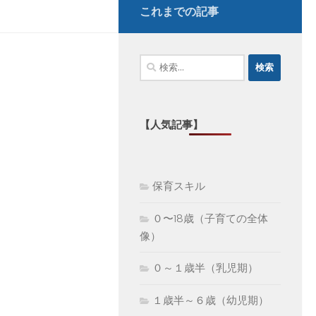
これまでの記事
検
索:
【人気記事】
保育スキル
０〜18歳（子育ての全体
像）
０～１歳半（乳児期）
１歳半～６歳（幼児期）