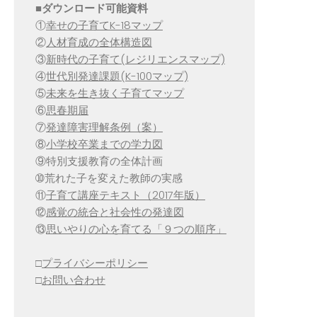
■
ダウンロード可能資料
①
幸せの子育てK-18マップ
②
人材育成の全体構造図
③
新時代の子育て(レジリエンスマップ)
④
世代別発達課題(K-100マップ)
⑤
未来を生き抜く子育てマップ
⑥
思春期届
⑦
発達障害理解条例（案）
⑧
小学校卒業までの学力図
⑨特別支援教育の全体計画
➉荒れた子を変えた教師の実感
⑪
子育て講座テキスト（2017年版）
⑫
感覚の統合と社会性の発達図
⑬
思いやりの心を育てる「９つの順序」
□
プライバシーポリシー
□
お問い合わせ