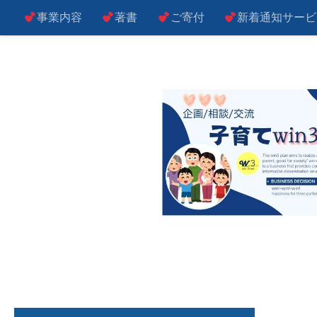
事業内容
著書
ご寄付
新着通知サービ
コンテンツへスキップ
子によし！親によし！世の中によし！