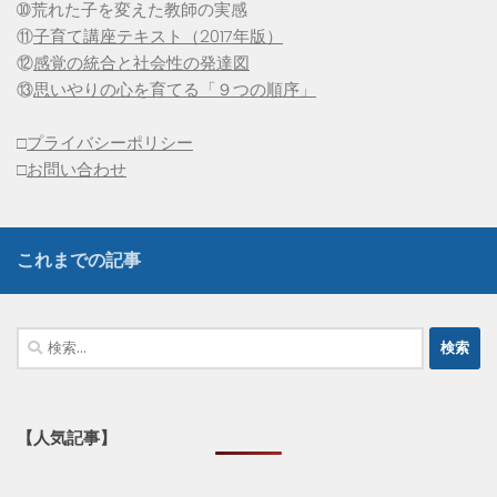
➉荒れた子を変えた教師の実感
⑪
子育て講座テキスト（2017年版）
⑫
感覚の統合と社会性の発達図
⑬
思いやりの心を育てる「９つの順序」
□
プライバシーポリシー
□
お問い合わせ
これまでの記事
検
索:
【人気記事】