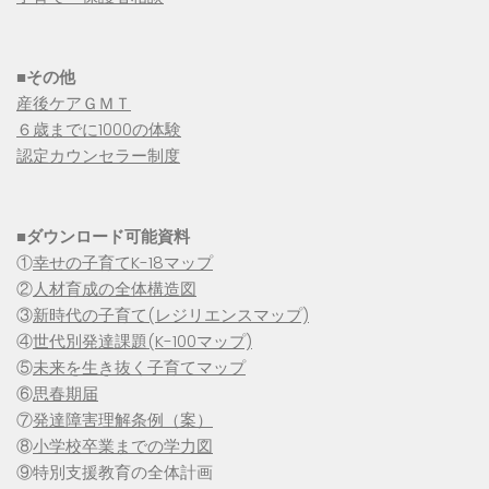
■その他
産後ケアＧＭＴ
６歳までに1000の体験
認定カウンセラー制度
■
ダウンロード可能資料
①
幸せの子育てK-18マップ
②
人材育成の全体構造図
③
新時代の子育て(レジリエンスマップ)
④
世代別発達課題(K-100マップ)
⑤
未来を生き抜く子育てマップ
⑥
思春期届
⑦
発達障害理解条例（案）
⑧
小学校卒業までの学力図
⑨特別支援教育の全体計画