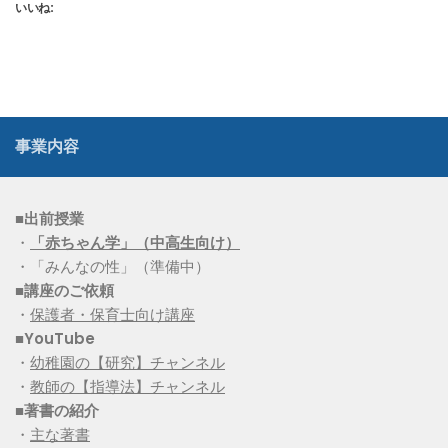
いいね:
事業内容
■出前授業
・
「赤ちゃん学」（中高生向け）
・「みんなの性」（準備中）
■講座のご依頼
・
保護者・保育士向け講座
■YouTube
・
幼稚園の【研究】チャンネル
・
教師の【指導法】チャンネル
■
著書の紹介
・
主な著書