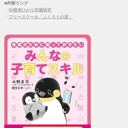
■
外部リンク
・
中標津ひかり学園研究
・
フリースクール「ふくろうの里」