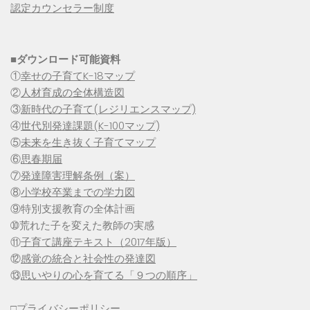
認定カウンセラー制度
■
ダウンロード可能資料
①
幸せの子育てK-18マップ
②
人材育成の全体構造図
③
新時代の子育て(レジリエンスマップ)
④
世代別発達課題(K-100マップ)
⑤
未来を生き抜く子育てマップ
⑥
思春期届
⑦
発達障害理解条例（案）
⑧
小学校卒業までの学力図
⑨特別支援教育の全体計画
➉荒れた子を変えた教師の実感
⑪
子育て講座テキスト（2017年版）
⑫
感覚の統合と社会性の発達図
⑬
思いやりの心を育てる「９つの順序」
□
プライバシーポリシー