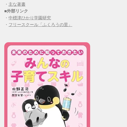
・
主な著書
■
外部リンク
・
中標津ひかり学園研究
・
フリースクール「ふくろうの里」