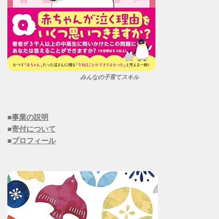
みんなの子育てスキル
■
事業の説明
■
寄付について
■
プロフィール