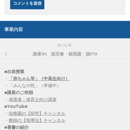
事業内容
前の記事
講座94 脱完食・脱宿題・脱PTA
■出前授業
・
「赤ちゃん学」（中高生向け）
・「みんなの性」（準備中）
■講座のご依頼
・
保護者・保育士向け講座
■YouTube
・
幼稚園の【研究】チャンネル
・
教師の【指導法】チャンネル
■
著書の紹介