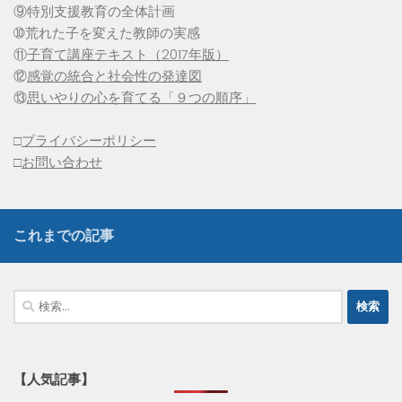
⑨特別支援教育の全体計画
➉荒れた子を変えた教師の実感
⑪
子育て講座テキスト（2017年版）
⑫
感覚の統合と社会性の発達図
⑬
思いやりの心を育てる「９つの順序」
□
プライバシーポリシー
□
お問い合わせ
これまでの記事
検
索:
【人気記事】