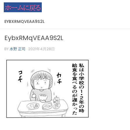
コンテンツへスキップ
EYBXRMQVEAA9S2L
EybxRMqVEAA9S2L
BY
水野 正司
·
2021年4月28日