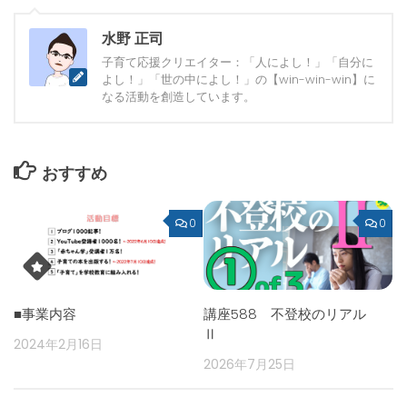
水野 正司
子育て応援クリエイター：「人によし！」「自分に
よし！」「世の中によし！」の【win-win-win】に
なる活動を創造しています。
おすすめ
0
0
■事業内容
講座588 不登校のリアル
Ⅱ
2024年2月16日
2026年7月25日