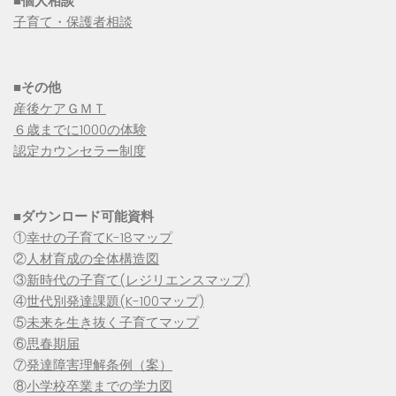
■個人相談
子育て・保護者相談
■その他
産後ケアＧＭＴ
６歳までに1000の体験
認定カウンセラー制度
■
ダウンロード可能資料
①
幸せの子育てK-18マップ
②
人材育成の全体構造図
③
新時代の子育て(レジリエンスマップ)
④
世代別発達課題(K-100マップ)
⑤
未来を生き抜く子育てマップ
⑥
思春期届
⑦
発達障害理解条例（案）
⑧
小学校卒業までの学力図