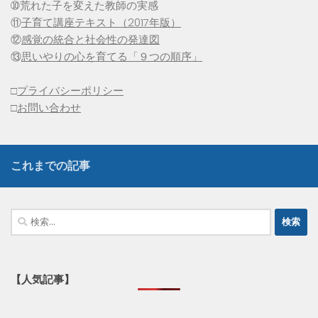
➉荒れた子を変えた教師の実感
⑪
子育て講座テキスト（2017年版）
⑫
感覚の統合と社会性の発達図
⑬
思いやりの心を育てる「９つの順序」
□
プライバシーポリシー
□
お問い合わせ
これまでの記事
検
索:
【人気記事】