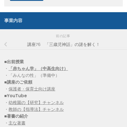
事業内容
前の記事
講座76 「三歳児神話」の謎を解く！
■出前授業
・
「赤ちゃん学」（中高生向け）
・「みんなの性」（準備中）
■講座のご依頼
・
保護者・保育士向け講座
■YouTube
・
幼稚園の【研究】チャンネル
・
教師の【指導法】チャンネル
■
著書の紹介
・
主な著書