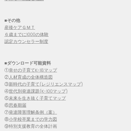
■その他
産後ケアＧＭＴ
６歳までに1000の体験
認定カウンセラー制度
■
ダウンロード可能資料
①
幸せの子育てK-18マップ
②
人材育成の全体構造図
③
新時代の子育て(レジリエンスマップ)
④
世代別発達課題(K-100マップ)
⑤
未来を生き抜く子育てマップ
⑥
思春期届
⑦
発達障害理解条例（案）
⑧
小学校卒業までの学力図
⑨特別支援教育の全体計画