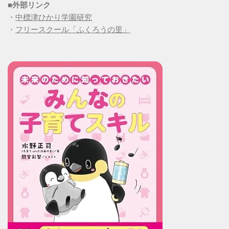
■
外部リンク
・
中標津ひかり学園研究
・
フリースクール「ふくろうの里」