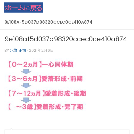
コンテンツへスキップ
9E108AF5D037D98320CCEC0CE410A874
9e108af5d037d98320ccec0ce410a874
BY
水野 正司
·
2021年2月6日