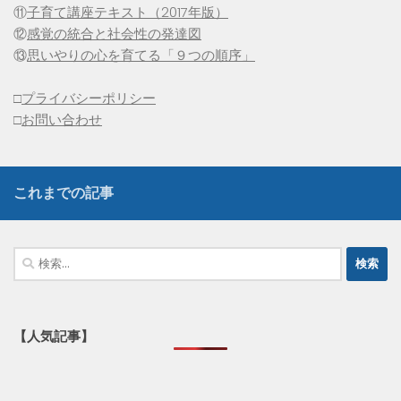
⑪
子育て講座テキスト（2017年版）
⑫
感覚の統合と社会性の発達図
⑬
思いやりの心を育てる「９つの順序」
□
プライバシーポリシー
□
お問い合わせ
これまでの記事
検
索:
【人気記事】