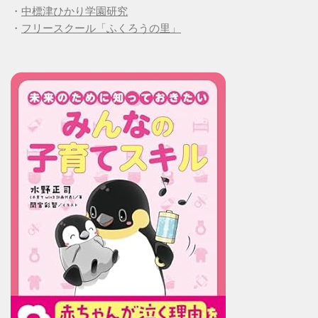
・
中標津ひかり学園研究
・
フリースクール「ふくろうの里」