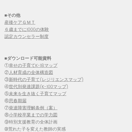
■その他
産後ケアＧＭＴ
６歳までに1000の体験
認定カウンセラー制度
■
ダウンロード可能資料
①
幸せの子育てK-18マップ
②
人材育成の全体構造図
③
新時代の子育て(レジリエンスマップ)
④
世代別発達課題(K-100マップ)
⑤
未来を生き抜く子育てマップ
⑥
思春期届
⑦
発達障害理解条例（案）
⑧
小学校卒業までの学力図
⑨特別支援教育の全体計画
➉荒れた子を変えた教師の実感