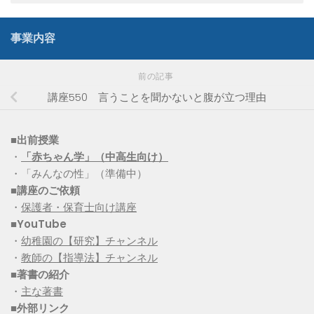
事業内容
前の記事
講座550 言うことを聞かないと腹が立つ理由
■出前授業
・
「赤ちゃん学」（中高生向け）
・「みんなの性」（準備中）
■講座のご依頼
・
保護者・保育士向け講座
■YouTube
・
幼稚園の【研究】チャンネル
・
教師の【指導法】チャンネル
■
著書の紹介
・
主な著書
■
外部リンク