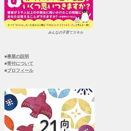
みんなの子育てスキル
■
事業の説明
■
寄付について
■
プロフィール