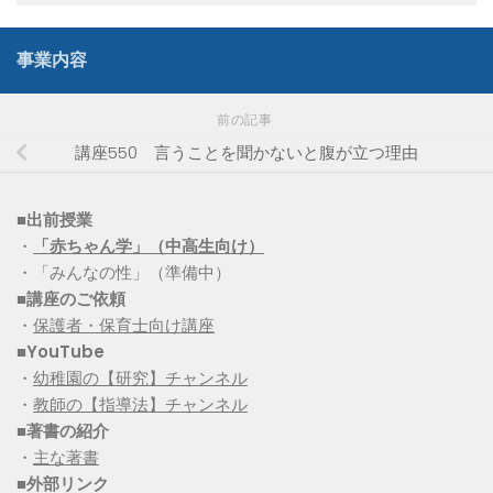
事業内容
前の記事
講座550 言うことを聞かないと腹が立つ理由
■出前授業
・
「赤ちゃん学」（中高生向け）
・「みんなの性」（準備中）
■講座のご依頼
・
保護者・保育士向け講座
■YouTube
・
幼稚園の【研究】チャンネル
・
教師の【指導法】チャンネル
■
著書の紹介
・
主な著書
■
外部リンク