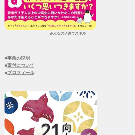
みんなの子育てスキル
■
事業の説明
■
寄付について
■
プロフィール