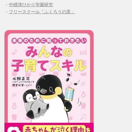
・
中標津ひかり学園研究
・
フリースクール「ふくろうの里」