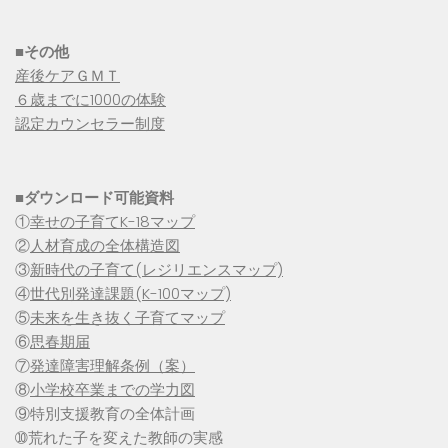
■その他
産後ケアＧＭＴ
６歳までに1000の体験
認定カウンセラー制度
■
ダウンロード可能資料
①
幸せの子育てK-18マップ
②
人材育成の全体構造図
③
新時代の子育て(レジリエンスマップ)
④
世代別発達課題(K-100マップ)
⑤
未来を生き抜く子育てマップ
⑥
思春期届
⑦
発達障害理解条例（案）
⑧
小学校卒業までの学力図
⑨特別支援教育の全体計画
➉荒れた子を変えた教師の実感