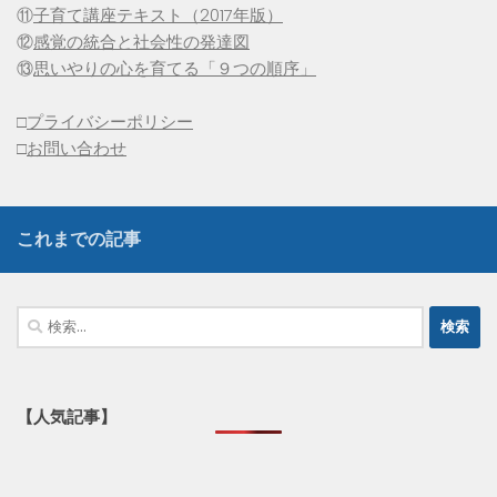
⑪
子育て講座テキスト（2017年版）
⑫
感覚の統合と社会性の発達図
⑬
思いやりの心を育てる「９つの順序」
□
プライバシーポリシー
□
お問い合わせ
これまでの記事
検
索:
【人気記事】