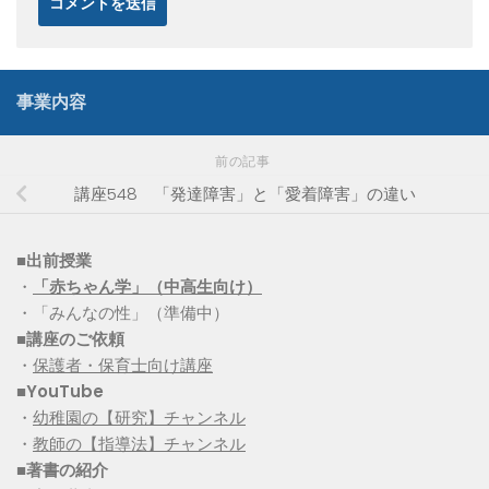
事業内容
前の記事
講座548 「発達障害」と「愛着障害」の違い
■出前授業
・
「赤ちゃん学」（中高生向け）
・「みんなの性」（準備中）
■講座のご依頼
・
保護者・保育士向け講座
■YouTube
・
幼稚園の【研究】チャンネル
・
教師の【指導法】チャンネル
■
著書の紹介