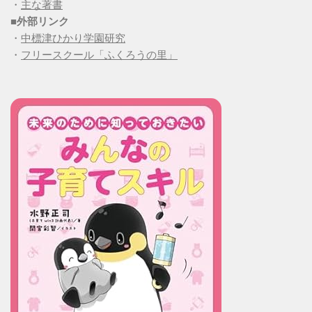
・
主な著書
■
外部リンク
・
中標津ひかり学園研究
・
フリースクール「ふくろうの里」