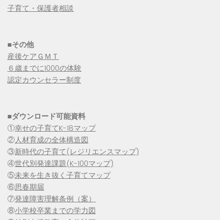
子育て・保護者相談
■その他
産後ケアＧＭＴ
６歳までに1000の体験
認定カウンセラー制度
■
ダウンロード可能資料
①
幸せの子育てK-18マップ
②
人材育成の全体構造図
③
新時代の子育て(レジリエンスマップ)
④
世代別発達課題(K-100マップ)
⑤
未来を生き抜く子育てマップ
⑥
思春期届
⑦
発達障害理解条例（案）
⑧
小学校卒業までの学力図