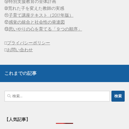
⑨特別支援教育の全体計画
➉荒れた子を変えた教師の実感
⑪
子育て講座テキスト（2017年版）
⑫
感覚の統合と社会性の発達図
⑬
思いやりの心を育てる「９つの順序」
□
プライバシーポリシー
□
お問い合わせ
これまでの記事
検
索:
【人気記事】