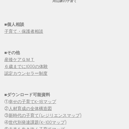
向山家の子育て
■個人相談
子育て・保護者相談
■その他
産後ケアＧＭＴ
６歳までに1000の体験
認定カウンセラー制度
■
ダウンロード可能資料
①
幸せの子育てK-18マップ
②
人材育成の全体構造図
③
新時代の子育て(レジリエンスマップ)
④
世代別発達課題(K-100マップ)