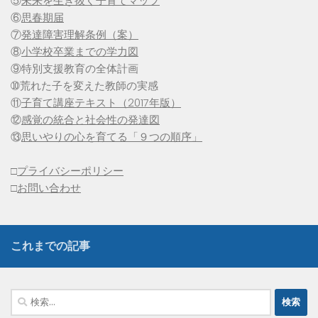
⑤
未来を生き抜く子育てマップ
⑥
思春期届
⑦
発達障害理解条例（案）
⑧
小学校卒業までの学力図
⑨特別支援教育の全体計画
➉荒れた子を変えた教師の実感
⑪
子育て講座テキスト（2017年版）
⑫
感覚の統合と社会性の発達図
⑬
思いやりの心を育てる「９つの順序」
□
プライバシーポリシー
□
お問い合わせ
これまでの記事
検
索: