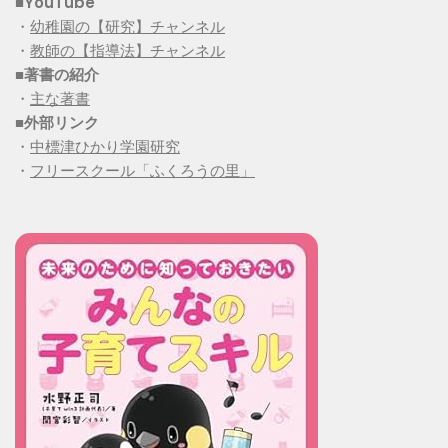
■YouTube
・
幼稚園の【研究】チャンネル
・
教師の【指導法】チャンネル
■
著書の紹介
・
主な著書
■
外部リンク
・
中標津ひかり学園研究
・
フリースクール「ふくろうの里」