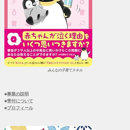
みんなの子育てスキル
■
事業の説明
■
寄付について
■
プロフィール