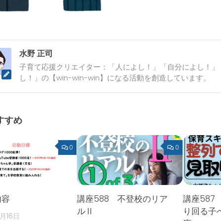
水野 正司
子育て応援クリエイター：「人によし！」「自分によし！」
し！」の【win-win-win】になる活動を創造しています。
すすめ
0
0
内容
講座588 不登校のリア
講座587
ルⅡ
り回る子
2月16日