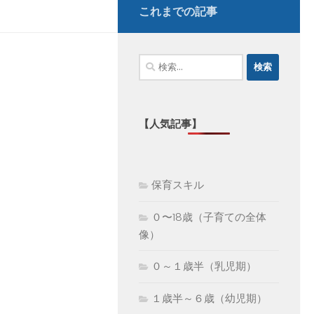
これまでの記事
検
索:
【人気記事】
保育スキル
０〜18歳（子育ての全体
像）
０～１歳半（乳児期）
１歳半～６歳（幼児期）