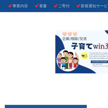
事業内容
著書
ご寄付
新着通知サービ
コンテンツへスキップ
子によし！親によし！世の中によし！