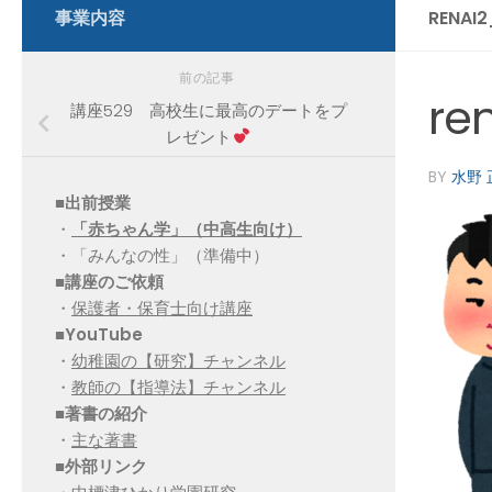
事業内容
RENAI
前の記事
re
講座529 高校生に最高のデートをプ
レゼント
BY
水野 
■出前授業
・
「赤ちゃん学」（中高生向け）
・「みんなの性」（準備中）
■講座のご依頼
・
保護者・保育士向け講座
■YouTube
・
幼稚園の【研究】チャンネル
・
教師の【指導法】チャンネル
■
著書の紹介
・
主な著書
■
外部リンク