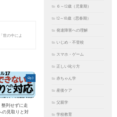
６～12歳（児童期）
12～18歳（思春期）
発達障害への理解
「世の中によ
いじめ・不登校
スマホ・ゲーム
正しい叱り方
赤ちゃん学
0
産後ケア
父親学
 整列せずに走
への見取りと対
学校教育