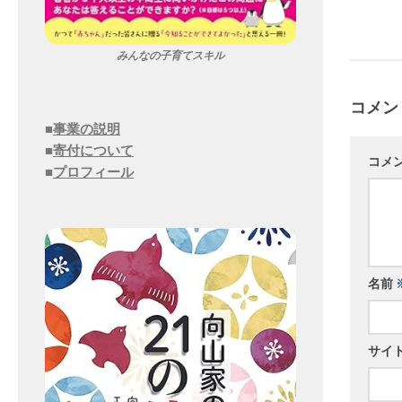
みんなの子育てスキル
コメン
■
事業の説明
■
寄付について
コメ
■
プロフィール
名前
サイ