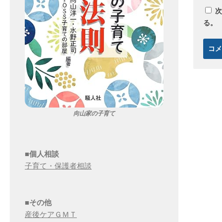
次
る。
向山家の子育て
■個人相談
子育て・保護者相談
■その他
産後ケアＧＭＴ