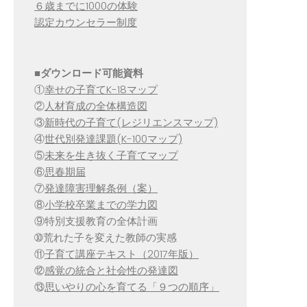
６歳までに1000の体験
認定カウンセラー制度
■
ダウンロード可能資料
①
幸せの子育てK-18マップ
②
人材育成の全体構造図
③
新時代の子育て(レジリエンスマップ)
④
世代別発達課題(K-100マップ)
⑤
未来を生き抜く子育てマップ
⑥
思春期届
⑦
発達障害理解条例（案）
⑧
小学校卒業までの学力図
⑨特別支援教育の全体計画
➉荒れた子を変えた教師の実感
⑪
子育て講座テキスト（2017年版）
⑫
感覚の統合と社会性の発達図
⑬
思いやりの心を育てる「９つの順序」