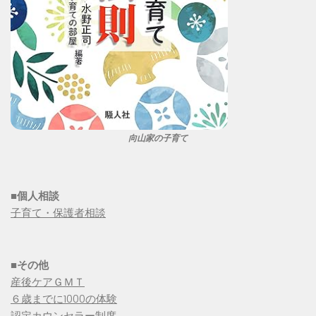
向山家の子育て
■個人相談
子育て・保護者相談
■その他
産後ケアＧＭＴ
６歳までに1000の体験
認定カウンセラー制度