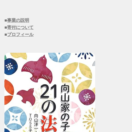
■
事業の説明
■
寄付について
■
プロフィール