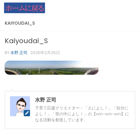
コンテンツへスキップ
KAIYOUDAI_S
Kaiyoudai_S
BY
水野 正司
·
2025年2月25日
水野 正司
子育て応援クリエイター：「人によし！」「自分に
よし！」「世の中によし！」の【win-win-win】に
なる活動を創造しています。