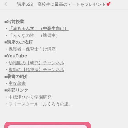
講座529 高校生に最高のデートをプレゼント
■出前授業
・
「赤ちゃん学」（中高生向け）
・「みんなの性」（準備中）
■講座のご依頼
・
保護者・保育士向け講座
■YouTube
・
幼稚園の【研究】チャンネル
・
教師の【指導法】チャンネル
■
著書の紹介
・
主な著書
■
外部リンク
・
中標津ひかり学園研究
・
フリースクール「ふくろうの里」