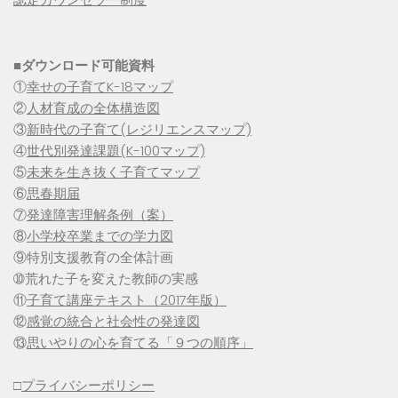
■
ダウンロード可能資料
①
幸せの子育てK-18マップ
②
人材育成の全体構造図
③
新時代の子育て(レジリエンスマップ)
④
世代別発達課題(K-100マップ)
⑤
未来を生き抜く子育てマップ
⑥
思春期届
⑦
発達障害理解条例（案）
⑧
小学校卒業までの学力図
⑨特別支援教育の全体計画
➉荒れた子を変えた教師の実感
⑪
子育て講座テキスト（2017年版）
⑫
感覚の統合と社会性の発達図
⑬
思いやりの心を育てる「９つの順序」
□
プライバシーポリシー