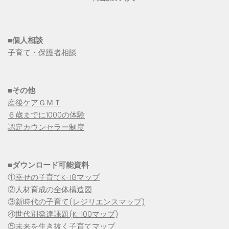
■個人相談
子育て・保護者相談
■その他
産後ケアＧＭＴ
６歳までに1000の体験
認定カウンセラー制度
■
ダウンロード可能資料
①
幸せの子育てK-18マップ
②
人材育成の全体構造図
③
新時代の子育て(レジリエンスマップ)
④
世代別発達課題(K-100マップ)
⑤
未来を生き抜く子育てマップ