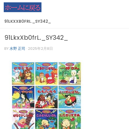
コンテンツへスキップ
91LKXXB0FRL._SY342_
91LkxXb0frL._SY342_
BY
水野 正司
·
2025年2月8日