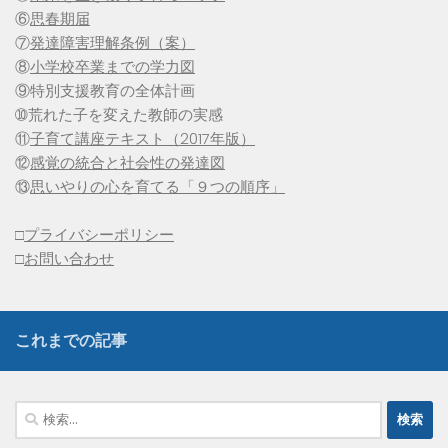
⑥
思春期届
⑦
発達障害理解条例（案）
⑧
小学校卒業までの学力図
⑨特別支援教育の全体計画
➉荒れた子を変えた教師の実感
⑪
子育て講座テキスト（2017年版）
⑫
感覚の統合と社会性の発達図
⑬
思いやりの心を育てる「９つの順序」
□
プライバシーポリシー
□
お問い合わせ
これまでの記事
検
索: