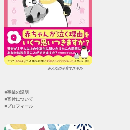
みんなの子育てスキル
■
事業の説明
■
寄付について
■
プロフィール