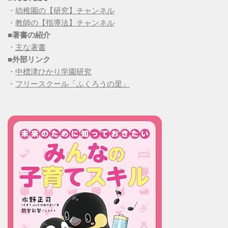
・
幼稚園の【研究】チャンネル
・
教師の【指導法】チャンネル
■
著書の紹介
・
主な著書
■
外部リンク
・
中標津ひかり学園研究
・
フリースクール「ふくろうの里」