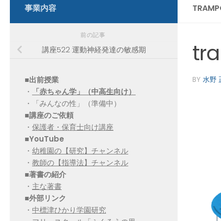
事業内容
TRAMP
前の記事
tr
講座522 運動神経発達の敏感期
■出前授業
BY
水野 
・
「赤ちゃん学」（中高生向け）
・「みんなの性」（準備中）
■講座のご依頼
・
保護者・保育士向け講座
■YouTube
・
幼稚園の【研究】チャンネル
・
教師の【指導法】チャンネル
■
著書の紹介
・
主な著書
■
外部リンク
・
中標津ひかり学園研究