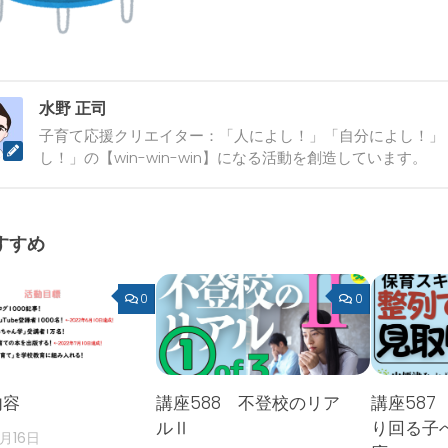
水野 正司
子育て応援クリエイター：「人によし！」「自分によし！」
し！」の【win-win-win】になる活動を創造しています。
すすめ
0
0
内容
講座588 不登校のリア
講座587
ルⅡ
り回る子
2月16日