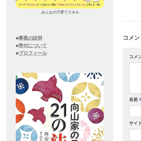
みんなの子育てスキル
コメン
■
事業の説明
■
寄付について
■
プロフィール
コメ
名前
サイ