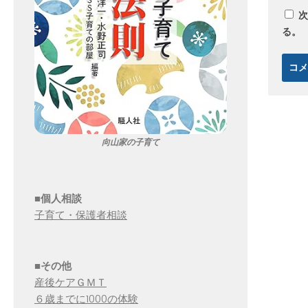
次
る。
向山家の子育て
■個人相談
子育て・保護者相談
■その他
産後ケアＧＭＴ
６歳までに1000の体験