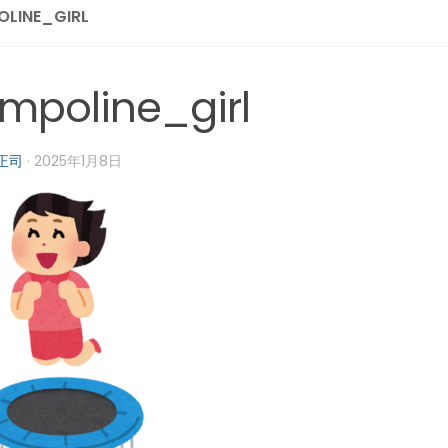
OLINE_GIRL
ampoline_girl
正司
·
2025年1月8日