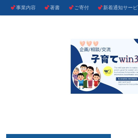
事業内容
著書
ご寄付
新着通知サービ
コンテンツへスキップ
子によし！親によし！世の中によし！