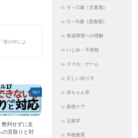
６～12歳（児童期）
12～18歳（思春期）
発達障害への理解
「世の中によ
いじめ・不登校
スマホ・ゲーム
正しい叱り方
赤ちゃん学
0
産後ケア
父親学
 整列せずに走
への見取りと対
学校教育