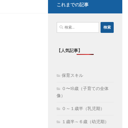
これまでの記事
検
索:
【人気記事】
保育スキル
０〜18歳（子育ての全体
像）
０～１歳半（乳児期）
１歳半～６歳（幼児期）