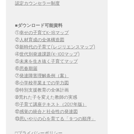
認定カウンセラー制度
■
ダウンロード可能資料
①
幸せの子育てK-18マップ
②
人材育成の全体構造図
③
新時代の子育て(レジリエンスマップ)
④
世代別発達課題(K-100マップ)
⑤
未来を生き抜く子育てマップ
⑥
思春期届
⑦
発達障害理解条例（案）
⑧
小学校卒業までの学力図
⑨特別支援教育の全体計画
➉荒れた子を変えた教師の実感
⑪
子育て講座テキスト（2017年版）
⑫
感覚の統合と社会性の発達図
⑬
思いやりの心を育てる「９つの順序」
□
プライバシーポリシー