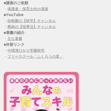
■講座のご依頼
・
保護者・保育士向け講座
■YouTube
・
幼稚園の【研究】チャンネル
・
教師の【指導法】チャンネル
■
著書の紹介
・
主な著書
■
外部リンク
・
中標津ひかり学園研究
・
フリースクール「ふくろうの里」