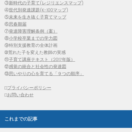
③
新時代の子育て(レジリエンスマップ)
④
世代別発達課題(K-100マップ)
⑤
未来を生き抜く子育てマップ
⑥
思春期届
⑦
発達障害理解条例（案）
⑧
小学校卒業までの学力図
⑨特別支援教育の全体計画
➉荒れた子を変えた教師の実感
⑪
子育て講座テキスト（2017年版）
⑫
感覚の統合と社会性の発達図
⑬
思いやりの心を育てる「９つの順序」
□
プライバシーポリシー
□
お問い合わせ
これまでの記事