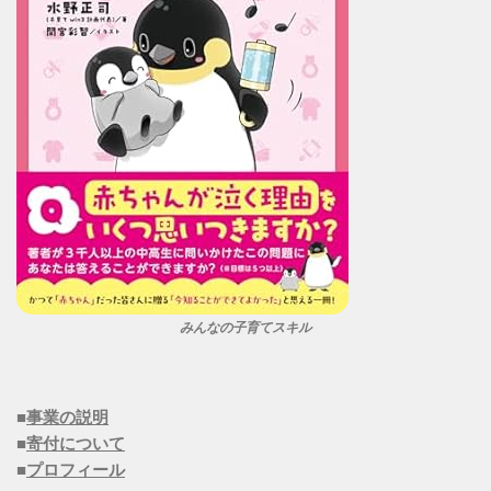
みんなの子育てスキル
■
事業の説明
■
寄付について
■
プロフィール