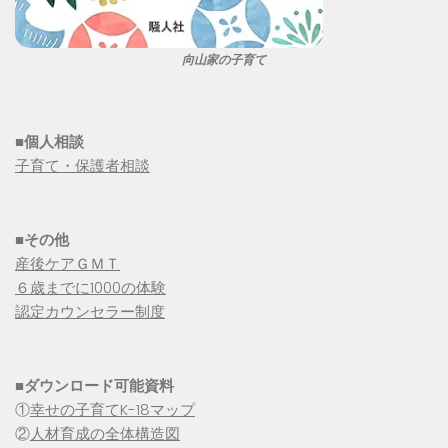
向山家の子育て
■個人相談
子育て・保護者相談
■その他
産後ケアＧＭＴ
６歳までに1000の体験
認定カウンセラー制度
■
ダウンロード可能資料
①
幸せの子育てK-18マップ
②
人材育成の全体構造図