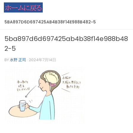
コンテンツへスキップ
5BA897D6D697425AB4B38F14E988B482-5
5ba897d6d697425ab4b38f14e988b48
2-5
BY
水野 正司
·
2024年7月14日