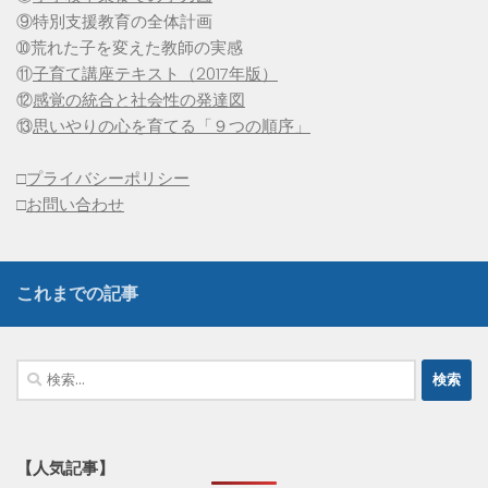
⑨特別支援教育の全体計画
➉荒れた子を変えた教師の実感
⑪
子育て講座テキスト（2017年版）
⑫
感覚の統合と社会性の発達図
⑬
思いやりの心を育てる「９つの順序」
□
プライバシーポリシー
□
お問い合わせ
これまでの記事
検
索:
【人気記事】