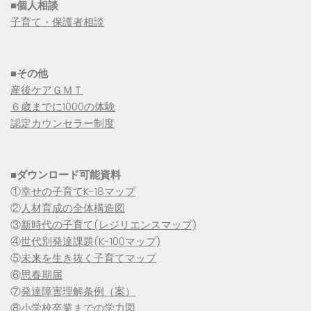
■個人相談
子育て・保護者相談
■その他
産後ケアＧＭＴ
６歳までに1000の体験
認定カウンセラー制度
■
ダウンロード可能資料
①
幸せの子育てK-18マップ
②
人材育成の全体構造図
③
新時代の子育て(レジリエンスマップ)
④
世代別発達課題(K-100マップ)
⑤
未来を生き抜く子育てマップ
⑥
思春期届
⑦
発達障害理解条例（案）
⑧
小学校卒業までの学力図