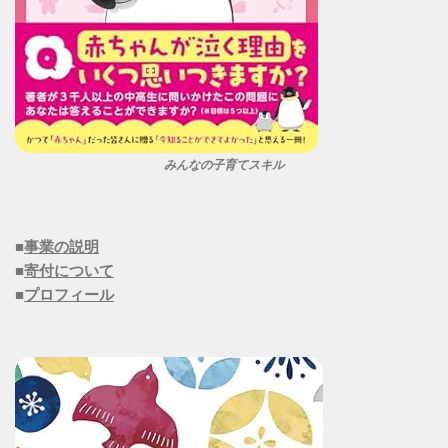
みんなの子育てスキル
■
事業の説明
■
寄付について
■
プロフィール