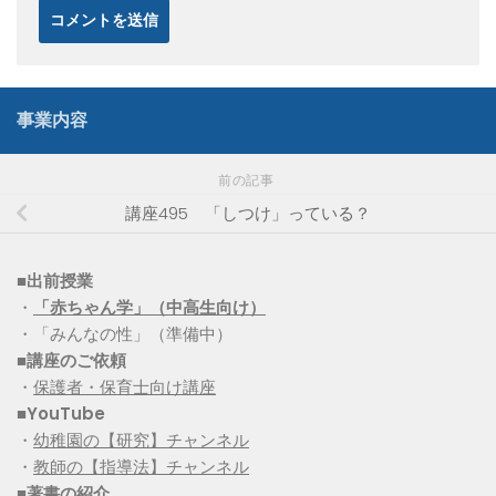
事業内容
前の記事
講座495 「しつけ」っている？
■出前授業
・
「赤ちゃん学」（中高生向け）
・「みんなの性」（準備中）
■講座のご依頼
・
保護者・保育士向け講座
■YouTube
・
幼稚園の【研究】チャンネル
・
教師の【指導法】チャンネル
■
著書の紹介