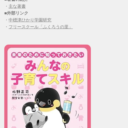
・
主な著書
■
外部リンク
・
中標津ひかり学園研究
・
フリースクール「ふくろうの里」