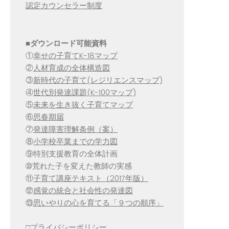
認定カウンセラー制度
■
ダウンロード可能資料
①
幸せの子育てK-18マップ
②
人材育成の全体構造図
③
新時代の子育て(レジリエンスマップ)
④
世代別発達課題(K-100マップ)
⑤
未来を生き抜く子育てマップ
⑥
思春期届
⑦
発達障害理解条例（案）
⑧
小学校卒業までの学力図
⑨特別支援教育の全体計画
➉荒れた子を変えた教師の実感
⑪
子育て講座テキスト（2017年版）
⑫
感覚の統合と社会性の発達図
⑬
思いやりの心を育てる「９つの順序」
□
プライバシーポリシー