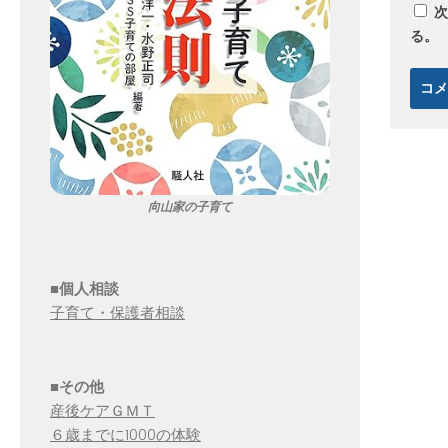
次
る。
向山家の子育て
■個人相談
子育て・保護者相談
■その他
産後ケアＧＭＴ
６歳までに1000の体験