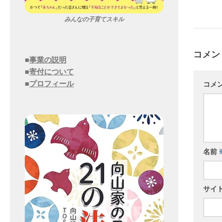
みんなの子育てスキル
コメン
■
事業の説明
■
寄付について
■
プロフィール
コメ
名前
サイ