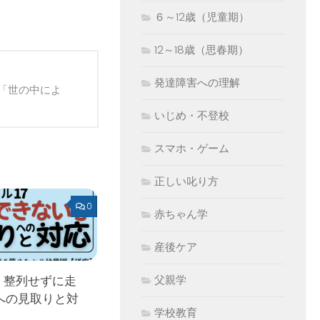
６～12歳（児童期）
12～18歳（思春期）
発達障害への理解
「世の中によ
いじめ・不登校
スマホ・ゲーム
正しい叱り方
0
赤ちゃん学
産後ケア
 整列せずに走
父親学
への見取りと対
学校教育