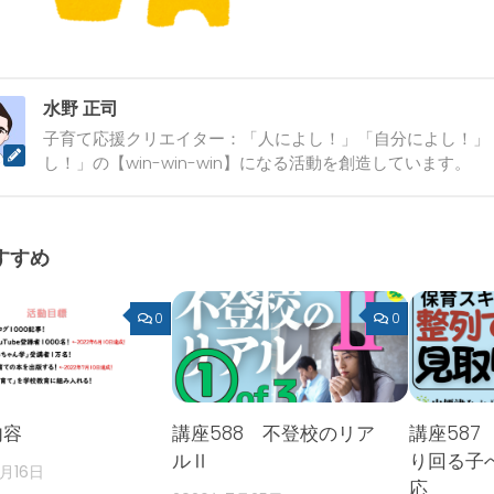
水野 正司
子育て応援クリエイター：「人によし！」「自分によし！」
し！」の【win-win-win】になる活動を創造しています。
すすめ
0
0
内容
講座588 不登校のリア
講座587
ルⅡ
り回る子
2月16日
応