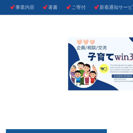
事業内容
著書
ご寄付
新着通知サービ
コンテンツへスキップ
子によし！親によし！世の中によし！