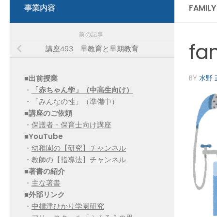
事業内容
FAMIL
前の記事
fa
講座493 早教育と早期教育
■出前授業
BY
水野 
・
「赤ちゃん学」（中高生向け）
・「みんなの性」（準備中）
■講座のご依頼
・
保護者・保育士向け講座
■YouTube
・
幼稚園の【研究】チャンネル
・
教師の【指導法】チャンネル
■
著書の紹介
・
主な著書
■
外部リンク
・
中標津ひかり学園研究