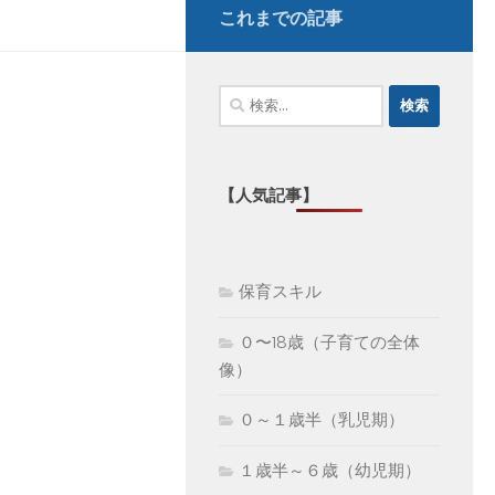
これまでの記事
検
索:
【人気記事】
保育スキル
０〜18歳（子育ての全体
像）
０～１歳半（乳児期）
１歳半～６歳（幼児期）