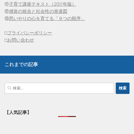
⑪
子育て講座テキスト（2017年版）
⑫
感覚の統合と社会性の発達図
⑬
思いやりの心を育てる「９つの順序」
□
プライバシーポリシー
□
お問い合わせ
これまでの記事
検
索:
【人気記事】