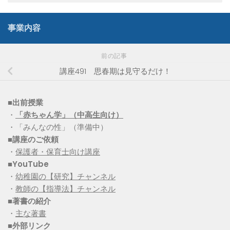
事業内容
前の記事
講座491 思春期は見守るだけ！
■出前授業
・
「赤ちゃん学」（中高生向け）
・「みんなの性」（準備中）
■講座のご依頼
・
保護者・保育士向け講座
■YouTube
・
幼稚園の【研究】チャンネル
・
教師の【指導法】チャンネル
■
著書の紹介
・
主な著書
■
外部リンク