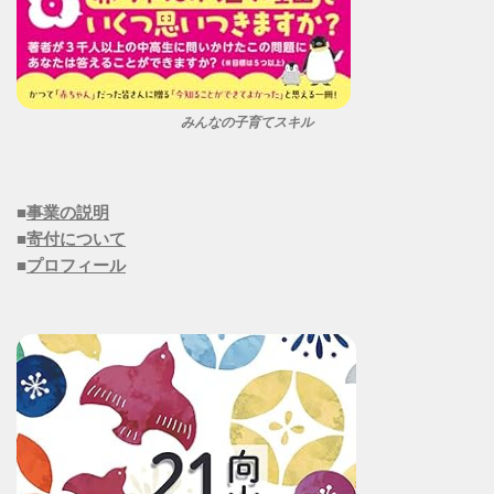
みんなの子育てスキル
■
事業の説明
■
寄付について
■
プロフィール