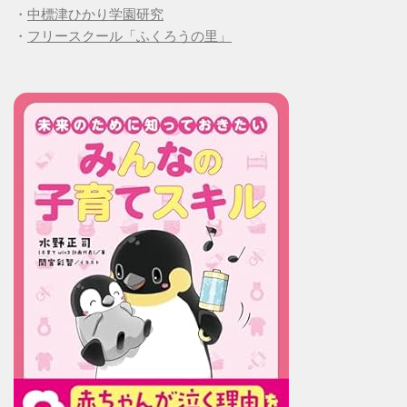
・
中標津ひかり学園研究
・
フリースクール「ふくろうの里」