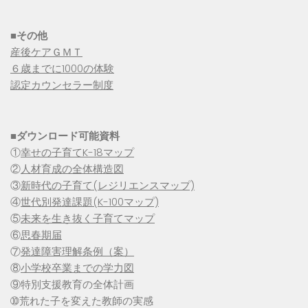
■その他
産後ケアＧＭＴ
６歳までに1000の体験
認定カウンセラー制度
■
ダウンロード可能資料
①
幸せの子育てK-18マップ
②
人材育成の全体構造図
③
新時代の子育て(レジリエンスマップ)
④
世代別発達課題(K-100マップ)
⑤
未来を生き抜く子育てマップ
⑥
思春期届
⑦
発達障害理解条例（案）
⑧
小学校卒業までの学力図
⑨特別支援教育の全体計画
➉荒れた子を変えた教師の実感