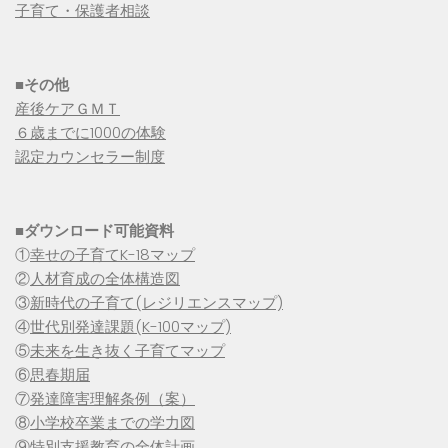
子育て・保護者相談
■その他
産後ケアＧＭＴ
６歳までに1000の体験
認定カウンセラー制度
■
ダウンロード可能資料
①
幸せの子育てK-18マップ
②
人材育成の全体構造図
③
新時代の子育て(レジリエンスマップ)
④
世代別発達課題(K-100マップ)
⑤
未来を生き抜く子育てマップ
⑥
思春期届
⑦
発達障害理解条例（案）
⑧
小学校卒業までの学力図
⑨特別支援教育の全体計画