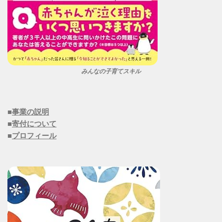
みんなの子育てスキル
■
事業の説明
■
寄付について
■
プロフィール