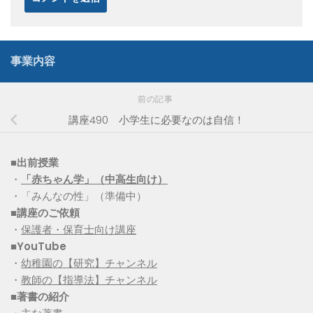
事業内容
前の記事
講座490 小学生に必要なのは自信！
■出前授業
・
「赤ちゃん学」（中高生向け）
・「みんなの性」（準備中）
■講座のご依頼
・
保護者・保育士向け講座
■YouTube
・
幼稚園の【研究】チャンネル
・
教師の【指導法】チャンネル
■
著書の紹介