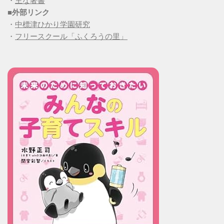
・
主な著書
■
外部リンク
・
中標津ひかり学園研究
・
フリースクール「ふくろうの里」