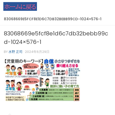
コンテンツへスキップ
83068669E5FCF8E1D6C7DB32BEBB99CD-1024×576-1
83068669e5fcf8e1d6c7db32bebb99c
d-1024×576-1
BY
水野 正司
·
2024年6月29日