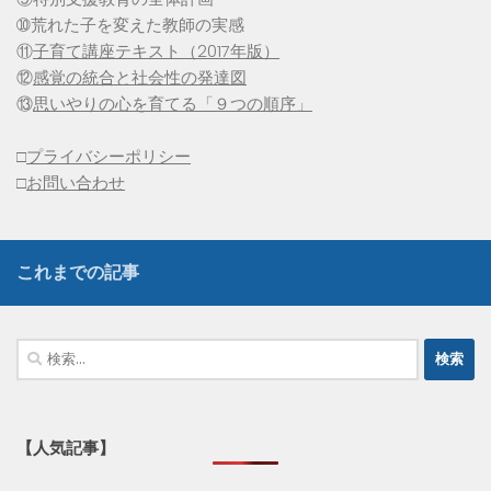
➉荒れた子を変えた教師の実感
⑪
子育て講座テキスト（2017年版）
⑫
感覚の統合と社会性の発達図
⑬
思いやりの心を育てる「９つの順序」
□
プライバシーポリシー
□
お問い合わせ
これまでの記事
検
索:
【人気記事】