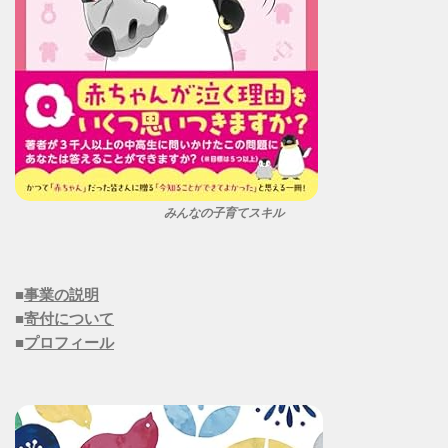
みんなの子育てスキル
■
事業の説明
■
寄付について
■
プロフィール