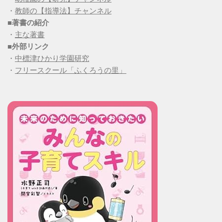
・
教師の【指導法】チャンネル
■
著書の紹介
・
主な著書
■
外部リンク
・
中標津ひかり学園研究
・
フリースクール「ふくろうの里」