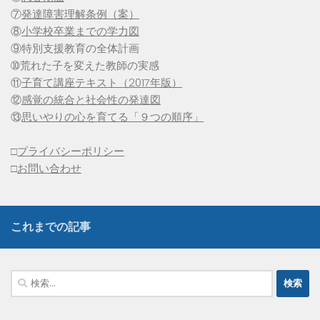
⑦
発達障害理解条例（案）
⑧
小学校卒業までの学力図
⑨特別支援教育の全体計画
➉荒れた子を変えた教師の実感
⑪
子育て講座テキスト（2017年版）
⑫
感覚の統合と社会性の発達図
⑬
思いやりの心を育てる「９つの順序」
□
プライバシーポリシー
□
お問い合わせ
これまでの記事
検
索: