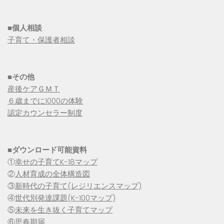
■個人相談
子育て・保護者相談
■その他
産後ケアＧＭＴ
６歳までに1000の体験
認定カウンセラー制度
■
ダウンロード可能資料
①
幸せの子育てK-18マップ
②
人材育成の全体構造図
③
新時代の子育て(レジリエンスマップ)
④
世代別発達課題(K-100マップ)
⑤
未来を生き抜く子育てマップ
⑥
思春期届