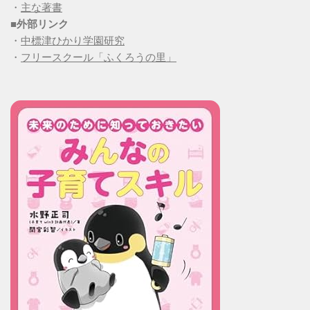
・
主な著書
■
外部リンク
・
中標津ひかり学園研究
・
フリースクール「ふくろうの里」