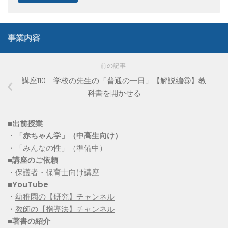
事業内容
前の記事
講座110 学校の先生の「普通の一日」【解説編⑤】教
科書を開かせる
■出前授業
・
「赤ちゃん学」（中高生向け）
・「みんなの性」（準備中）
■講座のご依頼
・
保護者・保育士向け講座
■YouTube
・
幼稚園の【研究】チャンネル
・
教師の【指導法】チャンネル
■
著書の紹介