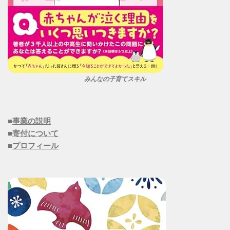
みんなの子育てスキル
■
事業の説明
■
寄付について
■
プロフィール