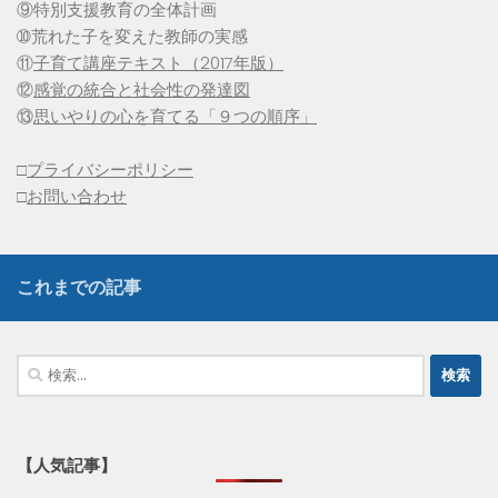
⑨特別支援教育の全体計画
➉荒れた子を変えた教師の実感
⑪
子育て講座テキスト（2017年版）
⑫
感覚の統合と社会性の発達図
⑬
思いやりの心を育てる「９つの順序」
□
プライバシーポリシー
□
お問い合わせ
これまでの記事
検
索:
【人気記事】