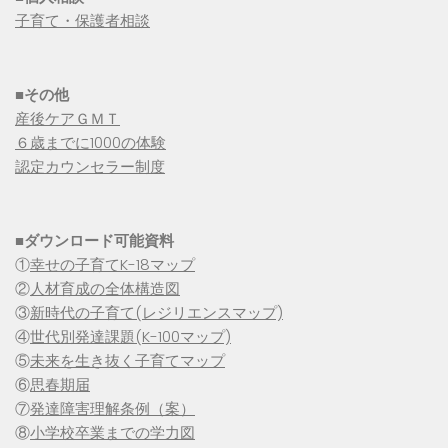
子育て・保護者相談
■その他
産後ケアＧＭＴ
６歳までに1000の体験
認定カウンセラー制度
■
ダウンロード可能資料
①
幸せの子育てK-18マップ
②
人材育成の全体構造図
③
新時代の子育て(レジリエンスマップ)
④
世代別発達課題(K-100マップ)
⑤
未来を生き抜く子育てマップ
⑥
思春期届
⑦
発達障害理解条例（案）
⑧
小学校卒業までの学力図