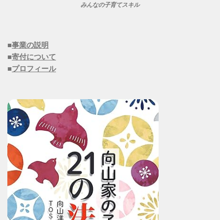
みんなの子育てスキル
■
事業の説明
■
寄付について
■
プロフィール