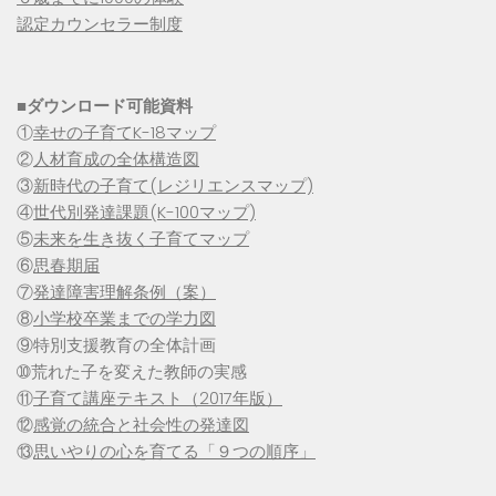
認定カウンセラー制度
■
ダウンロード可能資料
①
幸せの子育てK-18マップ
②
人材育成の全体構造図
③
新時代の子育て(レジリエンスマップ)
④
世代別発達課題(K-100マップ)
⑤
未来を生き抜く子育てマップ
⑥
思春期届
⑦
発達障害理解条例（案）
⑧
小学校卒業までの学力図
⑨特別支援教育の全体計画
➉荒れた子を変えた教師の実感
⑪
子育て講座テキスト（2017年版）
⑫
感覚の統合と社会性の発達図
⑬
思いやりの心を育てる「９つの順序」