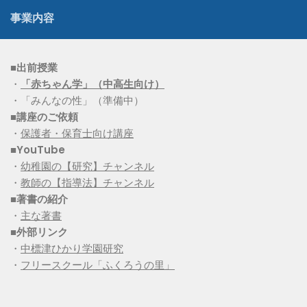
事業内容
■出前授業
・
「赤ちゃん学」（中高生向け）
・「みんなの性」（準備中）
■講座のご依頼
・
保護者・保育士向け講座
■YouTube
・
幼稚園の【研究】チャンネル
・
教師の【指導法】チャンネル
■
著書の紹介
・
主な著書
■
外部リンク
・
中標津ひかり学園研究
・
フリースクール「ふくろうの里」