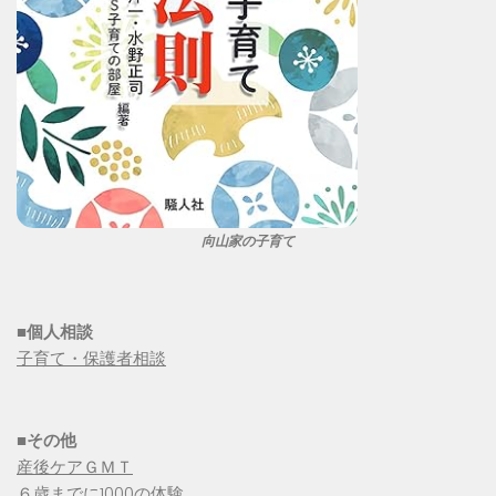
向山家の子育て
■個人相談
子育て・保護者相談
■その他
産後ケアＧＭＴ
６歳までに1000の体験