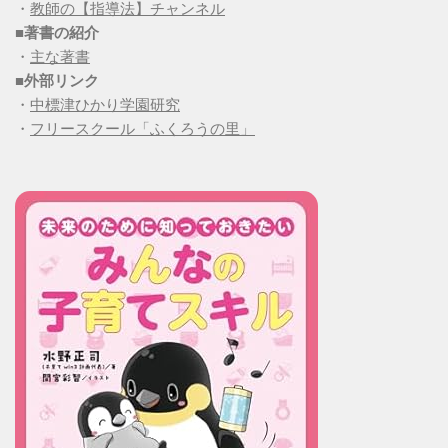
・
教師の【指導法】チャンネル
■
著書の紹介
・
主な著書
■
外部リンク
・
中標津ひかり学園研究
・
フリースクール「ふくろうの里」