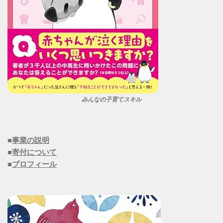
みんなの子育てスキル
■
事業の説明
■
寄付について
■
プロフィール