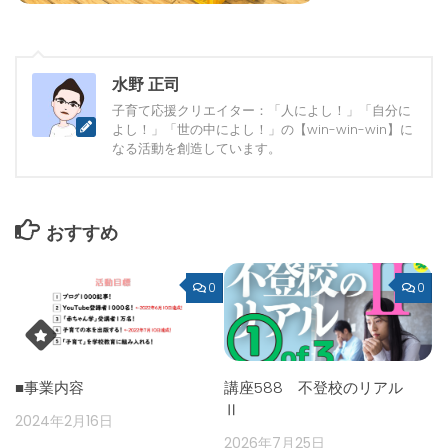
水野 正司
子育て応援クリエイター：「人によし！」「自分に
よし！」「世の中によし！」の【win-win-win】に
なる活動を創造しています。
おすすめ
0
0
■事業内容
講座588 不登校のリアル
Ⅱ
2024年2月16日
2026年7月25日