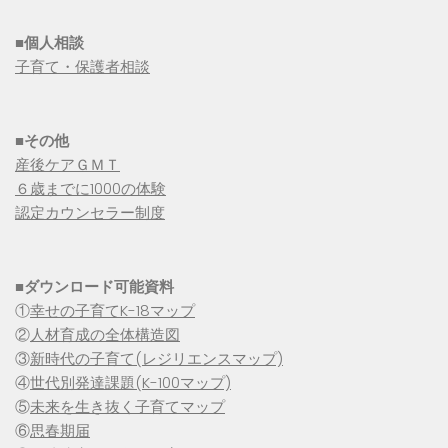
■個人相談
子育て・保護者相談
■その他
産後ケアＧＭＴ
６歳までに1000の体験
認定カウンセラー制度
■
ダウンロード可能資料
①
幸せの子育てK-18マップ
②
人材育成の全体構造図
③
新時代の子育て(レジリエンスマップ)
④
世代別発達課題(K-100マップ)
⑤
未来を生き抜く子育てマップ
⑥
思春期届