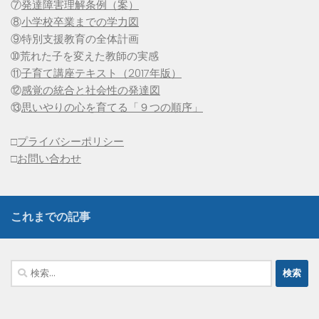
⑦
発達障害理解条例（案）
⑧
小学校卒業までの学力図
⑨特別支援教育の全体計画
➉荒れた子を変えた教師の実感
⑪
子育て講座テキスト（2017年版）
⑫
感覚の統合と社会性の発達図
⑬
思いやりの心を育てる「９つの順序」
□
プライバシーポリシー
□
お問い合わせ
これまでの記事
検
索: