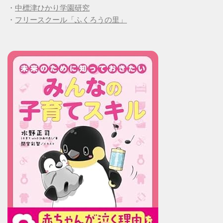
・
中標津ひかり学園研究
・
フリースクール「ふくろうの里」