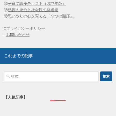
⑪
子育て講座テキスト（2017年版）
⑫
感覚の統合と社会性の発達図
⑬
思いやりの心を育てる「９つの順序」
□
プライバシーポリシー
□
お問い合わせ
これまでの記事
検
索:
【人気記事】