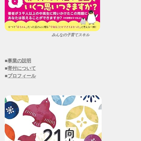
みんなの子育てスキル
■
事業の説明
■
寄付について
■
プロフィール