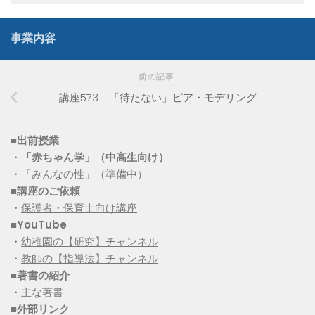
事業内容
前の記事
講座573 「待たない」ピア・モデリング
■出前授業
・
「赤ちゃん学」（中高生向け）
・「みんなの性」（準備中）
■講座のご依頼
・
保護者・保育士向け講座
■YouTube
・
幼稚園の【研究】チャンネル
・
教師の【指導法】チャンネル
■
著書の紹介
・
主な著書
■
外部リンク