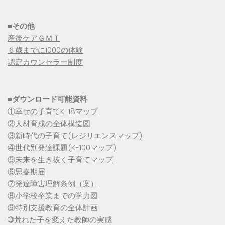
■その他
産後ケアＧＭＴ
６歳までに1000の体験
認定カウンセラー制度
■
ダウンロード可能資料
①
幸せの子育てK-18マップ
②
人材育成の全体構造図
③
新時代の子育て(レジリエンスマップ)
④
世代別発達課題(K-100マップ)
⑤
未来を生き抜く子育てマップ
⑥
思春期届
⑦
発達障害理解条例（案）
⑧
小学校卒業までの学力図
⑨特別支援教育の全体計画
➉荒れた子を変えた教師の実感