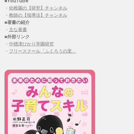
■YouTube
・
幼稚園の【研究】チャンネル
・
教師の【指導法】チャンネル
■
著書の紹介
・
主な著書
■
外部リンク
・
中標津ひかり学園研究
・
フリースクール「ふくろうの里」