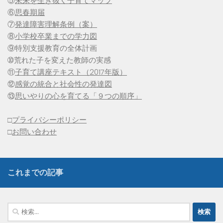
⑤
未来を生き抜く子育てマップ
⑥
思春期届
⑦
発達障害理解条例（案）
⑧
小学校卒業までの学力図
⑨特別支援教育の全体計画
➉荒れた子を変えた教師の実感
⑪
子育て講座テキスト（2017年版）
⑫
感覚の統合と社会性の発達図
⑬
思いやりの心を育てる「９つの順序」
□
プライバシーポリシー
□
お問い合わせ
これまでの記事
検
索: