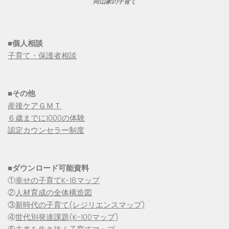
向山家の子育て
■個人相談
子育て・保護者相談
■その他
産後ケアＧＭＴ
６歳までに1000の体験
認定カウンセラー制度
■
ダウンロード可能資料
①
幸せの子育てK-18マップ
②
人材育成の全体構造図
③
新時代の子育て(レジリエンスマップ)
④
世代別発達課題(K-100マップ)