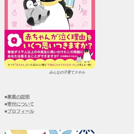
みんなの子育てスキル
■
事業の説明
■
寄付について
■
プロフィール